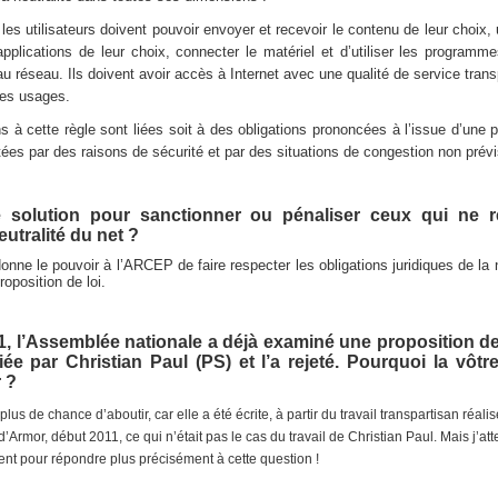
, les utilisateurs doivent pouvoir envoyer et recevoir le contenu de leur choix, 
 applications de leur choix, connecter le matériel et d’utiliser les programm
au réseau. Ils doivent avoir accès à Internet avec une qualité de service trans
les usages.
 à cette règle sont liées soit à des obligations prononcées à l’issue d’une pr
es par des raisons de sécurité et par des situations de congestion non prévi
e solution pour sanctionner ou pénaliser ceux qui ne re
eutralité du net ?
donne le pouvoir à l’ARCEP de faire respecter les obligations juridiques de la ne
roposition de loi.
1, l’Assemblée nationale a déjà examiné une proposition de l
itiée par Christian Paul (PS) et l’a rejeté. Pourquoi la vôtr
 ?
plus de chance d’aboutir, car elle a été écrite, à partir du travail transpartisan réal
Armor, début 2011, ce qui n’était pas le cas du travail de Christian Paul. Mais j’at
nt pour répondre plus précisément à cette question !