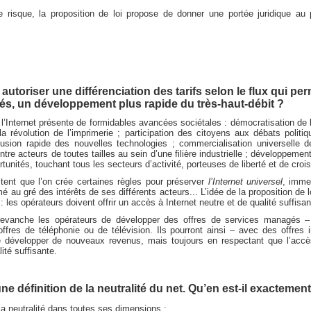
e risque, la proposition de loi propose de donner une portée juridique au p
utoriser une différenciation des tarifs selon le flux qui per
s, un développement plus rapide du très-haut-débit ?
’Internet présente de formidables avancées sociétales : démocratisation de
a révolution de l’imprimerie ; participation des citoyens aux débats politiq
fusion rapide des nouvelles technologies ; commercialisation universelle d
 entre acteurs de toutes tailles au sein d’une filière industrielle ; dévelop
tunités, touchant tous les secteurs d’activité, porteuses de liberté et de croi
tent que l’on crée certaines règles pour préserver
l’Internet universel
, imme
mé au gré des intérêts de ses différents acteurs... L’idée de la proposition de 
 : les opérateurs doivent offrir un accès à Internet neutre et de qualité suffisan
evanche les opérateurs de développer des offres de services managés 
offres de téléphonie ou de télévision. Ils pourront ainsi – avec des offres
développer de nouveaux revenus, mais toujours en respectant que l’accès à
ité suffisante.
 définition de la neutralité du net. Qu’en est-il exactement
la neutralité dans toutes ses dimensions :