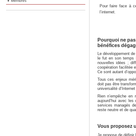
Membres
Pour faire face à c
l’internet.
Pourquoi ne pas a
bénéfices dégagé
Le développement de l
le fut en son temps l
nouvelles idées ; dif
coopération facilitée
Ce sont autant d’oppor
Tous ces enjeux méri
doit pas être transfor
universalité d’Internet
Rien n’empêche en r
aujourd’hui avec les 
services managés de 
reste neutre et de qual
Vous proposez une
Je propose
de définir 