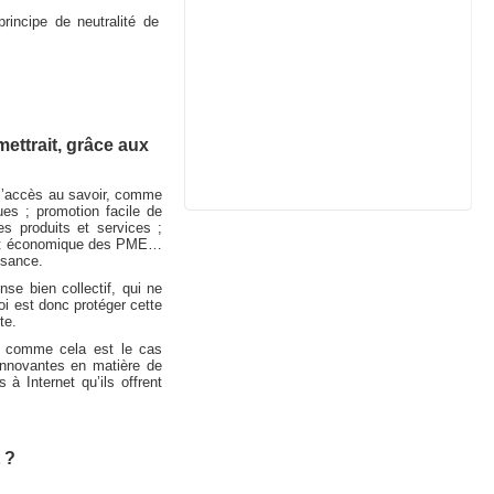
rincipe de neutralité de
mettrait, grâce aux
 l’accès au savoir, comme
ues ; promotion facile de
es produits et services ;
pement économique des PME…
ssance.
nse bien collectif, qui ne
loi est donc protéger cette
te.
– comme cela est le cas
 innovantes en matière de
 Internet qu’ils offrent
 ?