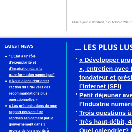
Mise à jour le Vendredi, 12 Octobre 2012 
... LES PLUS LU
LATEST NEWS
“L'Etat a un rôle
« Développer pro
d'exemplarité et
», entretien avec
d'inspiration dans la
transformation numérique”
fondateur et prés
« Nous allons réorienter
l’Internet (SFI)
l’action du CNN vers des
recommandations plus
Petit déjeuner av
opérationnelles »
l’Industrie numér
« Les préconisations de mon
Trois questions 
rapport peuvent être
reprises rapidement par le
Très haut-débit, 
gouvernement dans 3
Quel calendrier? 
projets de lois inscrits à