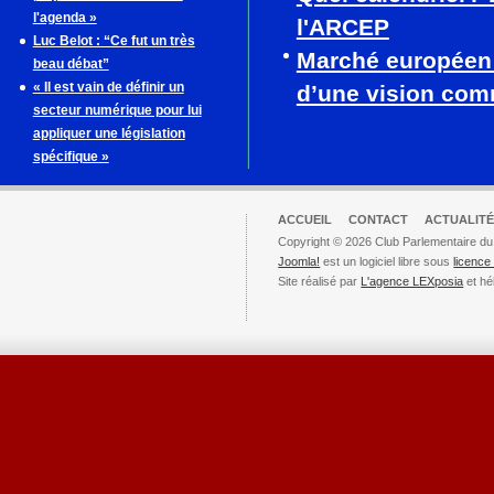
l'agenda »
l'ARCEP
Luc Belot : “Ce fut un très
Marché européen
beau débat”
« Il est vain de définir un
d’une vision co
secteur numérique pour lui
appliquer une législation
spécifique »
ACCUEIL
CONTACT
ACTUALITÉ
Copyright © 2026 Club Parlementaire du
Joomla!
est un logiciel libre sous
licenc
Site réalisé par
L'agence LEXposia
et hé