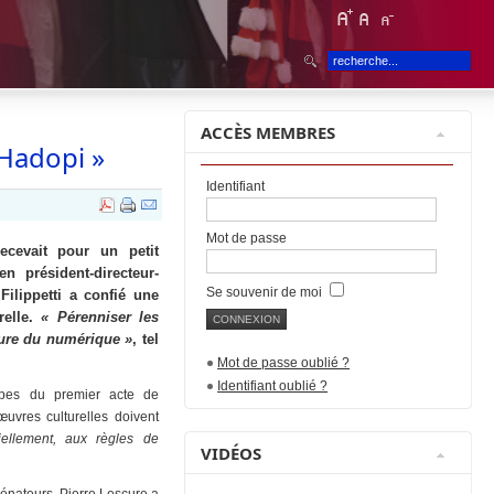
ACCÈS MEMBRES
 Hadopi »
Identifiant
Mot de passe
cevait pour un petit
n président-directeur-
Se souvenir de moi
Filippetti a confié une
relle.
« Pérenniser les
heure du numérique »
, tel
Mot de passe oublié ?
Identifiant oublié ?
cipes du premier acte de
œuvres culturelles doivent
iellement, aux règles de
VIDÉOS