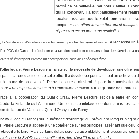
Très à l’aise devant le parterre de députés et de 
profité de ce petit-déjeuner pour clarifier la con
qui la concevait. Il a tout particulièrement réaff
légales, assurant que le volet répression ne 
temps :
« Les offres doivent être aussi multiples
répression est un non-sens restrictif. »
« Je recherche un éq
il s’est défendu d’être lié à un certain milieu, proche des ayant-droits.
l’ex-PDG de Canal+, la régulation et la taxation n’existent que dans le but de « favoriser la cré
diversité émergeant comme un contrepoint au sein de cet écosystème.
’offre légale, Pierre Lescure a insisté sur la nécessité de développer une offre léga
t par la carence actuelle de cette offre. Il a développé pour cela tout un écheveau
rnet à l’aune de sa diversité. Pierre Lescure a ainsi milité pour la numérisation
ncore
« un dispositif de soutien à l’innovation rafraichi. »
Il s’agit donc de rendre l’of
râce à la coopération du Quai d’Orsay, Pierre Lescure est déjà entré en conc
uède, la Finlande ou l’Allemagne. Un comité de pilotage coordonne ainsi les action
ce de la rue de Valois, du Quai d’Orsay ou de Bercy.
abaka
(Google France) sur la méthode d’arbitrage qui prévaudra lorsqu’il s’agira
, Pierre Lescure a appelé à une cohérence sur les principes, assénant que celui q
rêt objectif à le faire. Mais certains délais seront vraisemblablement raccourcis, co
mois pour la SVOD, ça ne signifie plus rien, c’est l’âge de glace ! »