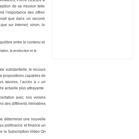
sénateurs, Pierre Lescure a
ception de sa mission telle
irmé l’importance des offres
venait que dans un second
 que sur Internet, sinon, la
uilibre entre le contenu et
ation, la production et la
le substantielle, le recours
 de propositions capables de
 des œuvres, l’accès à
« un
fre actuelle plus attrayante.
ertation avec nos voisins
s des différents ministères
 de déterminer une nouvelle
ui préfinance et finance un
mme la Subscription Video On