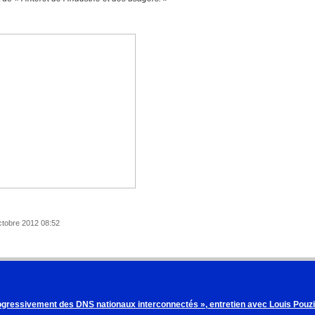
Octobre 2012 08:52
gressivement des DNS nationaux interconnectés », entretien avec Louis Pouzin