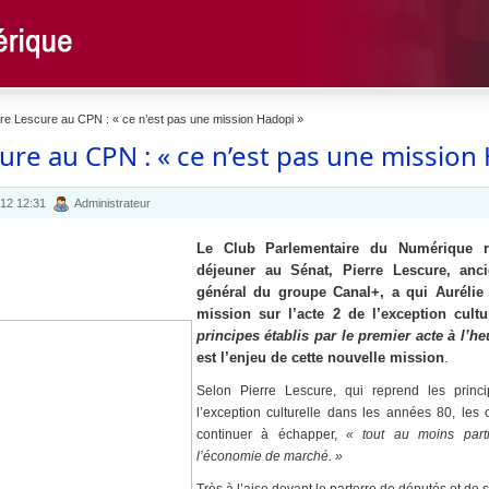
re Lescure au CPN : « ce n’est pas une mission Hadopi »
ure au CPN : « ce n’est pas une mission
012 12:31
Administrateur
Le Club Parlementaire du Numérique re
déjeuner au Sénat, Pierre Lescure, ancie
général du groupe Canal+, a qui Aurélie 
mission sur l’acte 2 de l’exception cultu
principes établis par le premier acte à l’
est l’enjeu de cette nouvelle mission
.
Selon Pierre Lescure, qui reprend les prin
l’exception culturelle dans les années 80, les 
continuer à échapper,
« tout au moins part
l’économie de marché. »