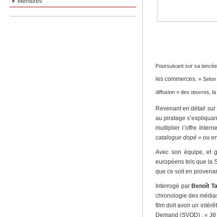
Membres
Poursuivant sur sa lancée, 
les commerces. »
Selon 
diffusion »
des œuvres, la 
Revenant en détail sur l
au piratage s’expliquan
multiplier l’offre Inte
catalogue dopé »
ou e
Avec son équipe, et g
européens tels que la S
que ce soit en provenan
Interrogé par
Benoît T
chronologie des médias
film doit avoir un inté
Demand (SVOD) :
« 36 