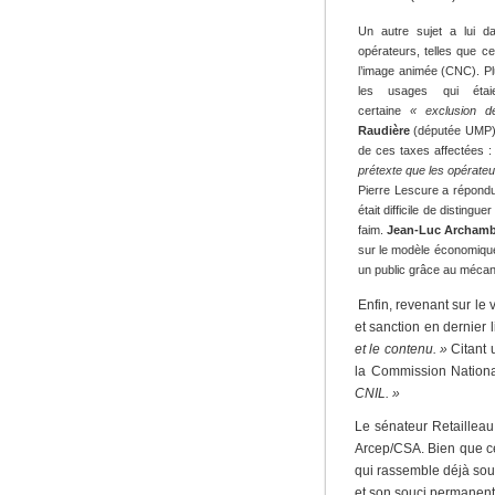
Un autre sujet a lui da
opérateurs, telles que ce
l’image animée (CNC). Pl
les usages qui étai
certaine
« exclusion d
Raudière
(députée UMP), e
de ces taxes affectées 
prétexte que les opérateu
Pierre Lescure a répondu 
était difficile de distingu
faim.
Jean-Luc Archamb
sur le modèle économique
un public grâce au mécani
Enfin, revenant sur le 
et sanction en dernier 
et le contenu. »
Citant 
la Commission National
CNIL. »
Le sénateur Retailleau 
Arcep/CSA. Bien que ce 
qui rassemble déjà sous
et son souci permanen