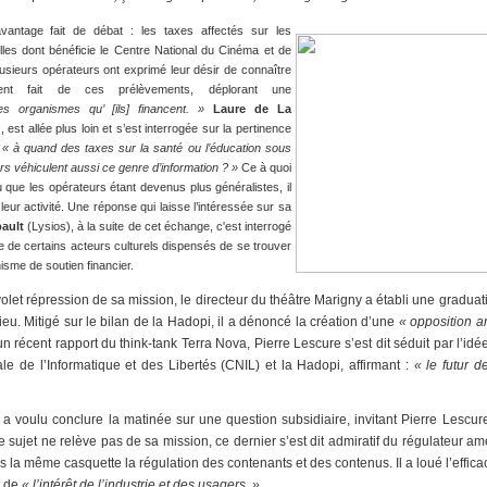
vantage fait de débat : les taxes affectés sur les
lles dont bénéficie le Centre National du Cinéma et de
usieurs opérateurs ont exprimé leur désir de connaître
ent fait de ces prélèvements, déplorant une
es organismes qu’ [ils] financent. »
Laure de La
st allée plus loin et s’est interrogée sur la pertinence
:
« à quand des taxes sur la santé ou l’éducation sous
rs véhiculent aussi ce genre d’information ? »
Ce à quoi
que les opérateurs étant devenus plus généralistes, il
er leur activité. Une réponse qui laisse l’intéressée sur sa
ault
(Lysios), à la suite de cet échange, c'est interrogé
 de certains acteurs culturels dispensés de se trouver
sme de soutien financier.
volet répression de sa mission, le directeur du théâtre Marigny a établi une gradua
lieu. Mitigé sur le bilan de la Hadopi, il a dénoncé la création d’une
« opposition ar
un récent rapport du think-tank Terra Nova, Pierre Lescure s’est dit séduit par l’i
e de l’Informatique et des Libertés (CNIL) et la Hadopi, affirmant :
« le futur 
a voulu conclure la matinée sur une question subsidiaire, invitant Pierre Lescure
sujet ne relève pas de sa mission, ce dernier s’est dit admiratif du régulateur a
 la même casquette la régulation des contenants et des contenus. Il a loué l’effic
t de
« l’intérêt de l’industrie et des usagers. »