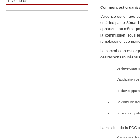
Membres
Comment est organisé l
L’agence est dirigée p
entériné par le Sénat.
appartenir au même parti
la commission. Tous l
remplacement de mand
La commission est orga
des responsabilités tels
-
Le développeme
L’application d
-
Le développeme
-
La conduite d’e
-
La sécurité pub
-
La mission de la FCC est
-
Promouvoir la c