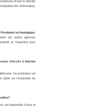
onstances et que le spectre
istration de l’Information,
l’évolution technologique
,
s avec les autres agences
utorité et l’expertise pour
sseurs d’Accès à Internet
élécoms. Sa juridiction est
 et câble sur l’ensemble du
matière?
ent, est disponible à tous et