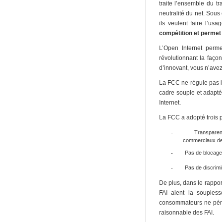
traite l’ensemble du t
neutralité du net. Sous
ils veulent faire l’us
compétition et permet 
L’Open Internet perm
révolutionnant la faç
d’innovant, vous n’avez
La FCC ne régule pas le
cadre souple et adapté
Internet.
La FCC a adopté trois p
-
Transparen
commerciaux de 
Pas de blocage 
-
Pas de discrimi
-
De plus, dans le rappor
FAI aient la souples
consommateurs ne pénal
raisonnable des FAI.