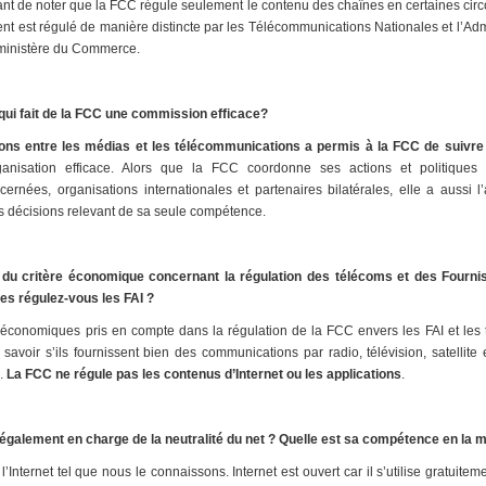
ant de noter que la FCC régule seulement le contenu des chaînes en certaines circ
 est régulé de manière distincte par les Télécommunications Nationales et l’Admin
 ministère du Commerce.
qui fait de la FCC une commission efficace?
tions entre les médias et les télécommunications a permis à la FCC de suivre 
rganisation efficace. Alors que la FCC coordonne ses actions et politique
rnées, organisations internationales et partenaires bilatérales, elle a aussi l’a
 décisions relevant de sa seule compétence.
 du critère économique concernant la régulation des télécoms et des Fourni
ses régulez-vous les FAI ?
s économiques pris en compte dans la régulation de la FCC envers les FAI et les t
savoir s’ils fournissent bien des communications par radio, télévision, satellite
s.
La FCC ne régule pas les contenus d’Internet ou les applications
.
également en charge de la neutralité du net ? Quelle est sa compétence en la 
l’Internet tel que nous le connaissons. Internet est ouvert car il s’utilise gratuitem