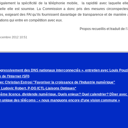
galement la spécificité de la téléphonie mobile, la rapidité avec laquelle elle
elle elle est soumise. La Commission a donc pris des mesures circonspectes 
iles, exigeant des FAI qu’ils fournissent davantage de transparence et de manièr
ations qui entre en compétition avec eux.
Propos recueillis et traduit de 
Décembre 2012 10:51
gressivement des DNS nationaux interconnectés », entretien avec Louis Pouzin
 de l’Internet (SFI)
vec Christian Estrosi "Favoriser la croissance de l’Industrie numérique"
à Ludovic Robert, P-DG ICTL-Liaisons Optiques*
 4ème licence, dividende numérique. Quels enjeux? Quel calendrier? Dîner avec
 unique des télécoms : « nous manquons encore d’une vision commune »