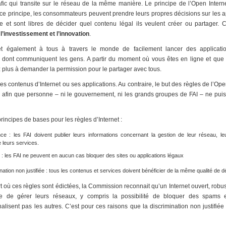
rafic qui transite sur le réseau de la même manière. Le principe de l’Open Inter
 ce principe, les consommateurs peuvent prendre leurs propres décisions sur les ap
age et sont libres de décider quel contenu légal ils veulent créer ou partager. 
l’investissement et l’innovation
.
et également à tous à travers le monde de facilement lancer des applicatio
on dont communiquent les gens. A partir du moment où vous êtes en ligne et qu
 plus à demander la permission pour le partager avec tous.
s contenus d’Internet ou ses applications. Au contraire, le but des règles de l’Open 
 afin que personne – ni le gouvernement, ni les grands groupes de FAI – ne puisse
rincipes de bases pour les règles d’Internet :
ce : les FAI doivent publier leurs informations concernant la gestion de leur réseau, l
leurs services.
: les FAI ne peuvent en aucun cas bloquer des sites ou applications légaux
nation non justifiée : tous les contenus et services doivent bénéficier de la même qualité de dé
t où ces règles sont édictées, la Commission reconnait qu’un Internet ouvert, robust
se de gérer leurs réseaux, y compris la possibilité de bloquer des spams 
isent pas les autres. C’est pour ces raisons que la discrimination non justifié