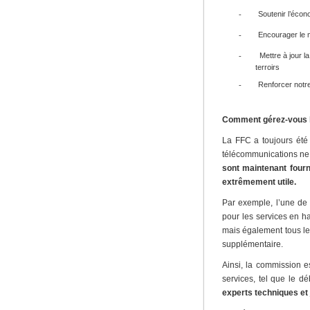
Soutenir l’écon
-
Encourager le 
-
Mettre à jour l
-
terroirs
Renforcer notre
-
Comment gérez-vous la 
La FFC a toujours été
télécommunications ne
sont maintenant fourn
extrêmement utile.
Par exemple, l’une de 
pour les services en h
mais également tous leu
supplémentaire.
Ainsi, la commission e
services, tel que le déb
experts techniques et