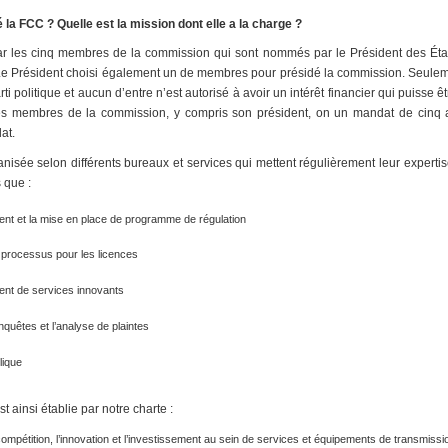
a FCC ? Quelle est la mission dont elle a la charge ?
ar les cinq membres de la commission qui sont nommés par le Président des États
 Le Président choisi également un de membres pour présidé la commission. Seule
 politique et aucun d’entre n’est autorisé à avoir un intérêt financier qui puisse êt
es membres de la commission, y compris son président, on un mandat de cinq a
at.
nisée selon différents bureaux et services qui mettent régulièrement leur exper
 que :
nt et la mise en place de programme de régulation
e processus pour les licences
nt de services innovants
nquêtes et l’analyse de plaintes
lique
 ainsi établie par notre charte :
ompétition, l’innovation et l’investissement au sein de services et équipements de transmissi