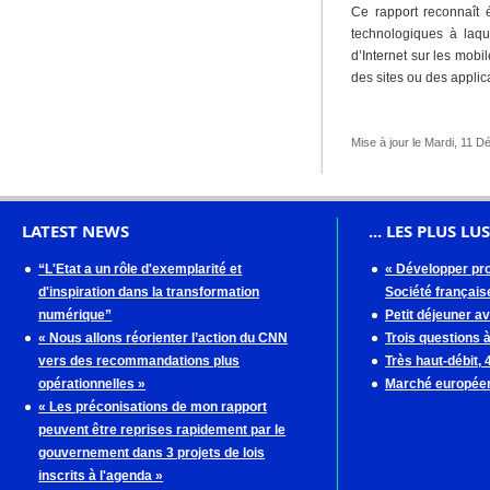
Ce rapport reconnaît é
technologiques à laqu
d’Internet sur les mob
des sites ou des applic
Mise à jour le Mardi, 11 
LATEST NEWS
... LES PLUS LUS
“L'Etat a un rôle d'exemplarité et
« Développer pro
d'inspiration dans la transformation
Société française
numérique”
Petit déjeuner a
« Nous allons réorienter l’action du CNN
Trois questions 
vers des recommandations plus
Très haut-débit,
opérationnelles »
Marché européen
« Les préconisations de mon rapport
peuvent être reprises rapidement par le
gouvernement dans 3 projets de lois
inscrits à l'agenda »