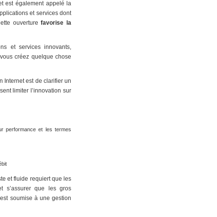
net est également appelé la
plications et services dont
Cette ouverture
favorise la
ns et services innovants,
e vous créez quelque chose
Internet est de clarifier un
nt limiter l’innovation sur
eur performance et les termes
bit
e et fluide requiert que les
et s’assurer que les gros
e est soumise à une gestion