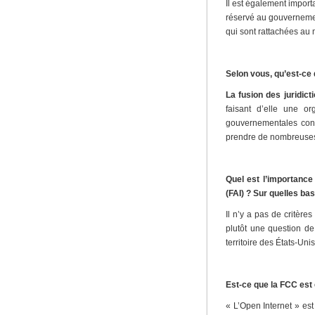
Il est également import
réservé au gouvernement
qui sont rattachées au
Selon vous, qu’est-ce 
La fusion des juridic
faisant d’elle une o
gouvernementales conce
prendre de nombreuses
Quel est l’importance
(FAI) ? Sur quelles ba
Il n’y a pas de critère
plutôt une question de 
territoire des États-Uni
Est-ce que la FCC est 
« L’Open Internet » est 