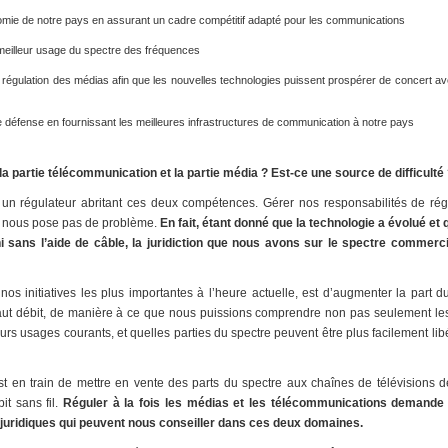
omie de notre pays en assurant un cadre compétitif adapté pour les communications
meilleur usage du spectre des fréquences
a régulation des médias afin que les nouvelles technologies puissent prospérer de concert avec
 défense en fournissant les meilleures infrastructures de communication à notre pays
partie télécommunication et la partie média ? Est-ce une source de difficulté
 un régulateur abritant ces deux compétences. Gérer nos responsabilités de ré
 nous pose pas de problème.
En fait, étant donné que la technologie a évolué e
i sans l’aide de câble, la juridiction que nous avons sur le spectre commerc
nos initiatives les plus importantes à l’heure actuelle, est d’augmenter la part 
aut débit, de manière à ce que nous puissions comprendre non pas seulement les
rs usages courants, et quelles parties du spectre peuvent être plus facilement libé
st en train de mettre en vente des parts du spectre aux chaînes de télévisions d
it sans fil.
Réguler à la fois les médias et les télécommunications demande
 juridiques qui peuvent nous conseiller dans ces deux domaines.