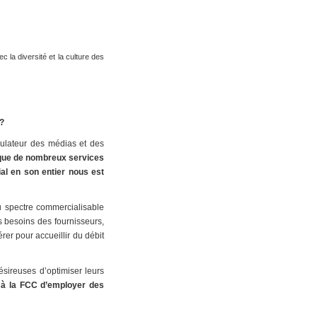
 la diversité et la culture des
 ?
gulateur des médias et des
t que de nombreux services
ial en son entier nous est
du spectre commercialisable
 besoins des fournisseurs,
rer pour accueillir du débit
ésireuses d’optimiser leurs
 à la FCC d’employer des