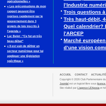
opérationnelles »
l’Industrie numér
« Les préconisations de mon
Trois questions 
rapport peuvent être
reprises rapidement par le
Très haut-débit, 
gouvernement dans 3
Quel calendrier? 
projets de lois inscrits à
l'agenda »
l'ARCEP
Luc Belot : “Ce fut un très
Marché européen
beau débat”
« Il est vain de définir un
d’une vision co
secteur numérique pour lui
appliquer une législation
spécifique »
ACCUEIL
CONTACT
ACTUALITÉ
Copyright © 2026 Club Parlementaire du
Joomla!
est un logiciel libre sous
licenc
Site réalisé par
L'agence LEXposia
et hé