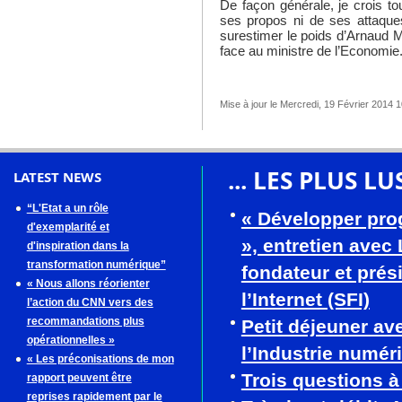
De façon générale, je crois tou
ses propos ni de ses attaque
surestimer le poids d’Arnaud
face au ministre de l’Economie
Mise à jour le Mercredi, 19 Février 2014 
... LES PLUS LU
LATEST NEWS
“L'Etat a un rôle
« Développer pro
d'exemplarité et
», entretien avec
d'inspiration dans la
transformation numérique”
fondateur et prés
« Nous allons réorienter
l’Internet (SFI)
l’action du CNN vers des
recommandations plus
Petit déjeuner av
opérationnelles »
l’Industrie numér
« Les préconisations de mon
Trois questions 
rapport peuvent être
reprises rapidement par le