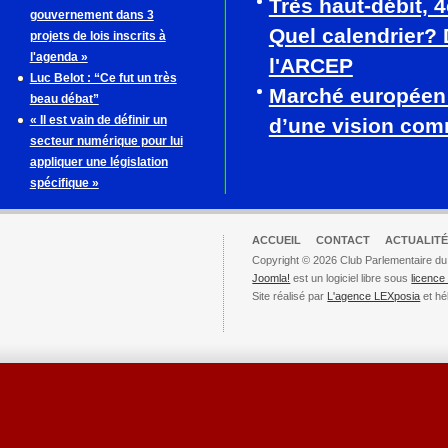
Très haut-débit, 
gouvernement dans 3
Quel calendrier? 
projets de lois inscrits à
l'agenda »
l'ARCEP
Luc Belot : “Ce fut un très
Marché européen
beau débat”
« Il est vain de définir un
d’une vision co
secteur numérique pour lui
appliquer une législation
spécifique »
ACCUEIL
CONTACT
ACTUALITÉ
Copyright © 2026 Club Parlementaire du
Joomla!
est un logiciel libre sous
licenc
Site réalisé par
L'agence LEXposia
et hé