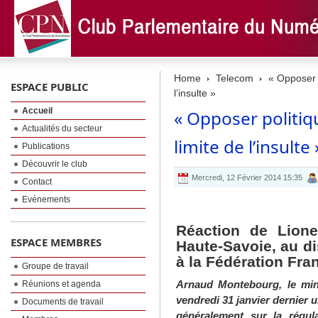
Home
Telecom
« Opposer p
ESPACE PUBLIC
l’insulte »
Accueil
« Opposer politiq
Actualités du secteur
limite de l’insulte 
Publications
Découvrir le club
Mercredi, 12 Février 2014 15:35
Contact
Evénements
Réaction de Lion
ESPACE MEMBRES
Haute-Savoie, au d
à la Fédération Fr
Groupe de travail
Réunions et agenda
Arnaud Montebourg, le min
vendredi 31 janvier dernier 
Documents de travail
généralement sur la régul