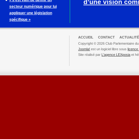
« Il est vain de définir un
d’une vision co
secteur numérique pour lui
appliquer une législation
spécifique »
ACCUEIL
CONTACT
ACTUALITÉ
Copyright © 2026 Club Parlementaire du
Joomla!
est un logiciel libre sous
licenc
Site réalisé par
L'agence LEXposia
et hé