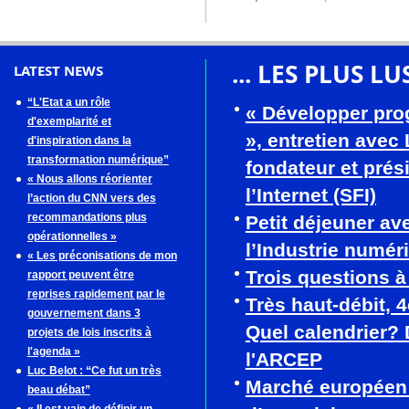
... LES PLUS LU
LATEST NEWS
“L'Etat a un rôle
« Développer pro
d'exemplarité et
», entretien avec
d'inspiration dans la
transformation numérique”
fondateur et prés
« Nous allons réorienter
l’Internet (SFI)
l’action du CNN vers des
recommandations plus
Petit déjeuner av
opérationnelles »
l’Industrie numér
« Les préconisations de mon
Trois questions 
rapport peuvent être
reprises rapidement par le
Très haut-débit, 
gouvernement dans 3
Quel calendrier? 
projets de lois inscrits à
l'agenda »
l'ARCEP
Luc Belot : “Ce fut un très
Marché européen
beau débat”