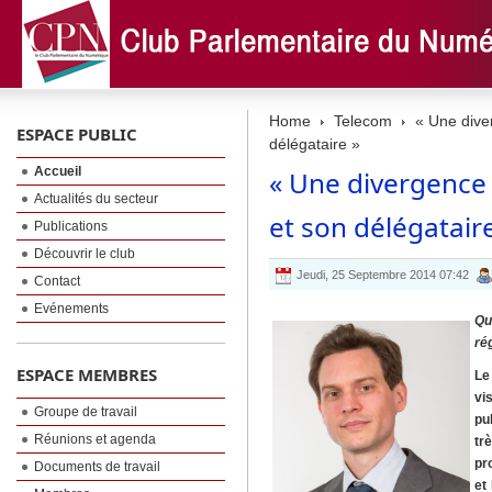
Home
Telecom
« Une diver
ESPACE PUBLIC
délégataire »
Accueil
« Une divergence 
Actualités du secteur
et son délégatair
Publications
Découvrir le club
Jeudi, 25 Septembre 2014 07:42
Contact
Evénements
Qu
ré
ESPACE MEMBRES
Le
vi
Groupe de travail
pu
Réunions et agenda
tr
pr
Documents de travail
et