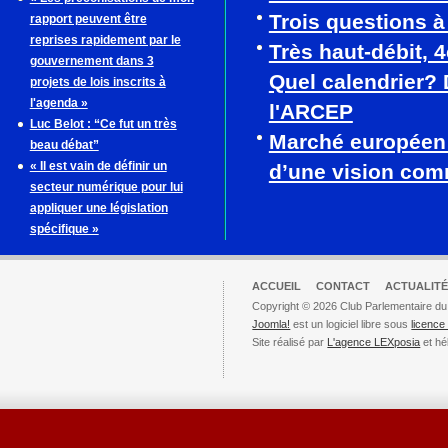
Trois questions 
rapport peuvent être
reprises rapidement par le
Très haut-débit, 
gouvernement dans 3
Quel calendrier? 
projets de lois inscrits à
l'agenda »
l'ARCEP
Luc Belot : “Ce fut un très
Marché européen
beau débat”
« Il est vain de définir un
d’une vision co
secteur numérique pour lui
appliquer une législation
spécifique »
ACCUEIL
CONTACT
ACTUALITÉ
Copyright © 2026 Club Parlementaire du
Joomla!
est un logiciel libre sous
licenc
Site réalisé par
L'agence LEXposia
et hé