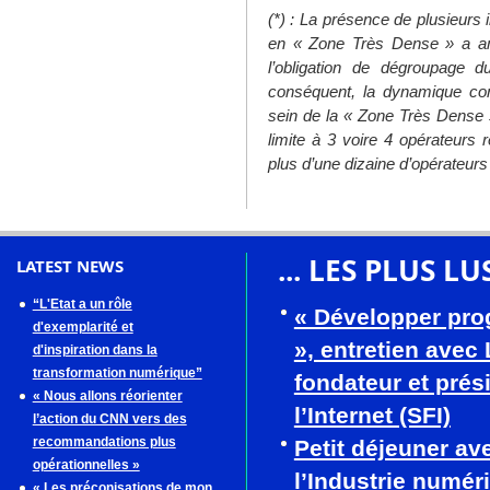
(*) : La présence de plusieurs 
en « Zone Très Dense » a am
l’obligation de dégroupag
conséquent, la dynamique con
sein de la « Zone Très Dense » 
limite à 3 voire 4 opérateurs r
plus d’une dizaine d’opérateurs
... LES PLUS LU
LATEST NEWS
“L'Etat a un rôle
« Développer pro
d'exemplarité et
», entretien avec
d'inspiration dans la
transformation numérique”
fondateur et prés
« Nous allons réorienter
l’Internet (SFI)
l’action du CNN vers des
recommandations plus
Petit déjeuner av
opérationnelles »
l’Industrie numér
« Les préconisations de mon