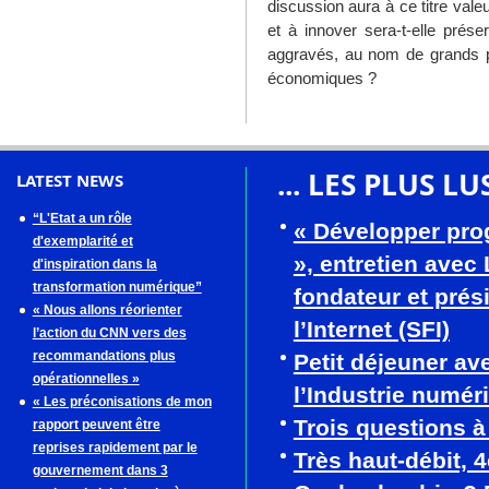
discussion aura à ce titre valeu
et à innover sera-t-elle prése
aggravés, au nom de grands pr
économiques ?
... LES PLUS LU
LATEST NEWS
“L'Etat a un rôle
« Développer pro
d'exemplarité et
», entretien avec
d'inspiration dans la
transformation numérique”
fondateur et prés
« Nous allons réorienter
l’Internet (SFI)
l’action du CNN vers des
recommandations plus
Petit déjeuner av
opérationnelles »
l’Industrie numér
« Les préconisations de mon
Trois questions 
rapport peuvent être
reprises rapidement par le
Très haut-débit, 
gouvernement dans 3