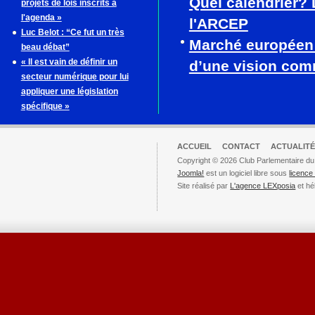
Quel calendrier? 
projets de lois inscrits à
l'agenda »
l'ARCEP
Luc Belot : “Ce fut un très
Marché européen
beau débat”
« Il est vain de définir un
d’une vision co
secteur numérique pour lui
appliquer une législation
spécifique »
ACCUEIL
CONTACT
ACTUALITÉ
Copyright © 2026 Club Parlementaire du
Joomla!
est un logiciel libre sous
licenc
Site réalisé par
L'agence LEXposia
et hé