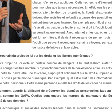
chacun d’entre eux appliqués. Cette recherche d’élément
pour moi plus que jamais nécessaire. En effet, tous les pr
démocratie : le droit de propriété, la liberté d’expression
doivent être revisités et refondés à cause des possibilit
qui ont émergé avec Internet. Un exemple pour illustrer ce b
n’y avait pas besoin de légiférer sur le droit à l’oubli. L’oubl
survenait naturellement. Avec Internet et les capacités d
qui lui sont liées, il devient nécessaire de penser, puis d
l’oubli que peuvent revendiquer certains citoyens, par e
de justice définitives et favorables.
ochain du projet de loi sur les droits et les libertés numériques ?
e projet de loi évite un certain nombre de dangers. Il lui faut d’abord éviter d’
 corriger les très nombreux dysfonctionnements de la coexistence entre les activit
e, cette loi devra être une loi-cadre, s’appuyant solidement sur le droit européen
 posés par le monde numérique. Par exemple, quel est le statut des informations
é de cette personne ? Cette même personne a-t-elle les droits de les céder de man
mment abordé la difficulté de préserver les données personnelles face au
, comme les GAFA. Quelles sont encore les marges de manœuvre du légis
té de ces données ?
s économique et social des sociétés leaders dans le monde de l’informatio