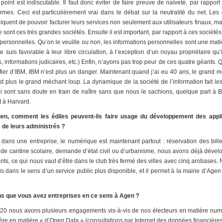
int est indiscutable. Il faut donc éviter de faire preuve de naïveté, par rapport
mes. Ceci est particulièrement vrai dans le débat sur la neutralité du net. Les
diquent de pouvoir facturer leurs services non seulement aux utilisateurs finaux, m
sont ces très grandes sociétés. Ensuite il est important, par rapport à ces sociétés,
 personnelles. Qu’on le veuille ou non, les informations personnelles sont une mat
Je suis favorable à leur libre circulation, à l’exception d’un noyau propriétaire qu
, informations judicaires, etc.) Enfin, n’ayons pas trop peur de ces quatre géants.
 méfier d’IBM, IBM n’est plus un danger. Maintenant quand j’ai eu 40 ans, le grand m
est plus le grand méchant loup. La dynamique de la société de l’information fait l
ui sont sans doute en train de naître sans que nous le sachions, quelque part à
 à Harvard.
en, comment les édiles peuvent-ils faire usage du développement des appl
 de leurs administrés ?
ans une entreprise, le numérique est maintenant partout : réservation des bille
ts de cantine scolaire, demande d’état civil ou d’urbanisme, nous avons déjà dév
ants, ce qui nous vaut d’être dans le club très fermé des villes avec cinq arobases. 
 fois dans le sens d’un service public plus disponible, et il permet à la mairie d’Ag
ons que vous avez entreprises en ce sens à Agen ?
0 nous avons plusieurs engagements vis-à-vis de nos électeurs en matière numé
ère en matière « d’Open Data » (consultations par Internet des données financières d