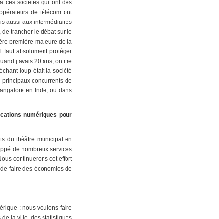
 à ces sociétés qui ont des
 opérateurs de télécom ont
ais aussi aux intermédiaires
 de trancher le débat sur le
ière première majeure de la
’il faut absolument protéger
 Quand j’avais 20 ans, on me
échant loup était la société
es principaux concurrents de
 Bangalore en Inde, ou dans
ications numériques pour
ts du théâtre municipal en
eloppé de nombreux services
Nous continuerons cet effort
en de faire des économies de
rique : nous voulons faire
e la ville, des statistiques