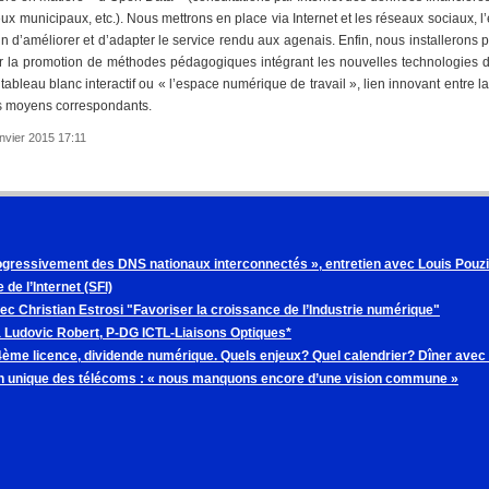
eux municipaux, etc.). Nous mettrons en place via Internet et les réseaux sociaux,
n d’améliorer et d’adapter le service rendu aux agenais. Enfin, nous installerons
r la promotion de méthodes pédagogiques intégrant les nouvelles technologies da
bleau blanc interactif ou « l’espace numérique de travail », lien innovant entre la 
es moyens correspondants.
anvier 2015 17:11
gressivement des DNS nationaux interconnectés », entretien avec Louis Pouzin
 de l’Internet (SFI)
vec Christian Estrosi "Favoriser la croissance de l’Industrie numérique"
à Ludovic Robert, P-DG ICTL-Liaisons Optiques*
 4ème licence, dividende numérique. Quels enjeux? Quel calendrier? Dîner avec
 unique des télécoms : « nous manquons encore d’une vision commune »