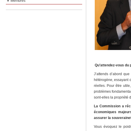
Membres
Qu’attendez-vous du pr
J’attends d’abord que c
hétérogène, essayant de
réelles. Pour être util
problèmes fondamentaux
sont-elles la propriét
La Commission a réce
économiques majeurs
assurer la souveraine
Vous évoquez le poid