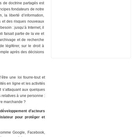
s de doctrine partagés est
incipes fondateurs de notre
, la liberté d’information,
és et des risques nouveaux
esoin : jusqu’à Internet, il
i faisait partie de la vie et
’archivage et de recherche
e légiférer, sur le droit à
xemple après des décisions
être une loi fourre-tout et
és en ligne et les activités
 et s’attaquant aux quelques
 relatives à une personne :
ière marchande ?
 développement d’acteurs
lateur pour protéger et
n comme Google, Facebook,