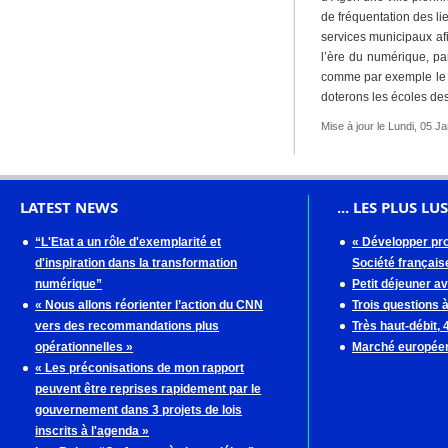
de fréquentation des li
services municipaux afi
l’ère du numérique, pa
comme par exemple le ta
doterons les écoles d
Mise à jour le Lundi, 05 J
LATEST NEWS
... LES PLUS LUS
“L'Etat a un rôle d'exemplarité et
« Développer pro
d'inspiration dans la transformation
Société française
numérique”
Petit déjeuner a
« Nous allons réorienter l’action du CNN
Trois questions 
vers des recommandations plus
Très haut-débit,
opérationnelles »
Marché européen
« Les préconisations de mon rapport
peuvent être reprises rapidement par le
gouvernement dans 3 projets de lois
inscrits à l'agenda »