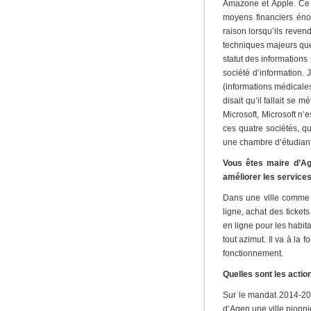
Amazone et Apple. Ce po
moyens financiers énor
raison lorsqu’ils reven
techniques majeurs que 
statut des informations
société d’information. 
(informations médicales
disait qu’il fallait se
Microsoft, Microsoft n’
ces quatre sociétés, q
une chambre d’étudiant
Vous êtes maire d’Ag
améliorer les services
Dans une ville comme d
ligne, achat des ticke
en ligne pour les habit
tout azimut. Il va à la
fonctionnement.
Quelles sont les acti
Sur le mandat 2014-202
d’Agen une ville pionni