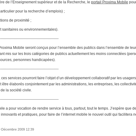
ère de l’Enseignement supérieur et de la Recherche, le
portail Proxima Mobile
pour
articulier pour la recherche d’emplois) ;
ations de proximité ;
t sanitaires ou environnementales).
-------------------------------------------------
Proxima Mobile seront conçus pour l’ensemble des publics dans l’ensemble de leurs
dant mis sur les trois catégories de publics actuellement les moins connectées (p
sources, personnes handicapées).
-------------------------------------------------
ces services pourront faire l’objet d’un développement collaboratif par les usage
 être élaborés conjointement par les administrations, les entreprises, les collectivit
e la société civile.
-------------------------------------------------
ile a pour vocation de rendre service à tous, partout, tout le temps. J’espère que
innovants et pratiques, pour faire de l’internet mobile le nouvel outil qui facilitera n
 30 Décembre 2009 12:39