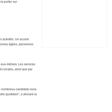
ra porter sur :
 activités. Un accent
ersonnes âgées, personnes
rs eux-mêmes. Les services
és locales, ainsi que par
 de nombreux candidats nous
otre quotidien", a déclaré la