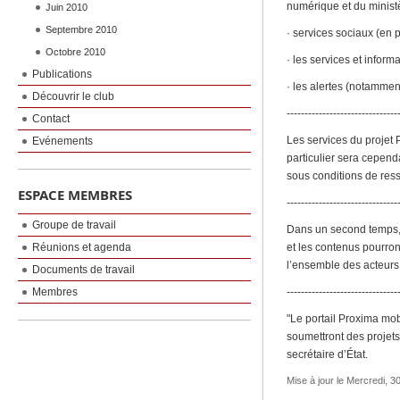
numérique et du minist
Juin 2010
Septembre 2010
· services sociaux (en p
Octobre 2010
· les services et inform
Publications
· les alertes (notammen
Découvrir le club
-------------------------------
Contact
Les services du projet 
Evénements
particulier sera cepen
sous conditions de res
ESPACE MEMBRES
-------------------------------
Groupe de travail
Dans un second temps, 
Réunions et agenda
et les contenus pourront
l’ensemble des acteurs d
Documents de travail
Membres
-------------------------------
"Le portail Proxima mob
soumettront des projets 
secrétaire d’État.
Mise à jour le Mercredi,