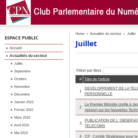
Home
Actualités du secteur
Juillet
ESPACE PUBLIC
Juillet
Accueil
Actualités du secteur
Juillet
Filtrer par titres
Septembre
Octobre
#
Titre de l'article
Novembre
DEVELOPPEMENT DE LA TELE
1
PERSONNELLE
Décembre
Janvier 2010
Le Premier Ministre confie à J
2
Février 2010
mission sur les Nouvelles Techn
Mars 2010
PUBLICATION DE L' OBSERV
3
Avril 2010
TELECOMS
Mai 2010
4
CP : Comité Stratégique pour l