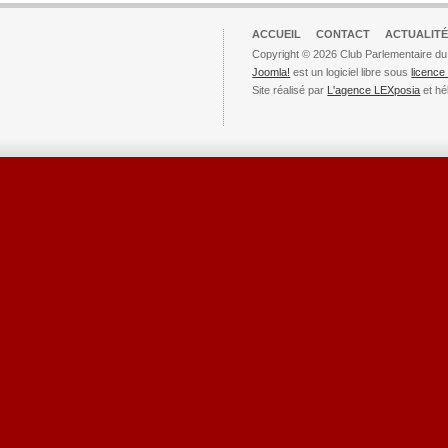
ACCUEIL
CONTACT
ACTUALITÉ
Copyright © 2026 Club Parlementaire du
Joomla!
est un logiciel libre sous
licenc
Site réalisé par
L'agence LEXposia
et hé