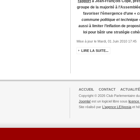
rapport
à Jean-François Copé, prés
groupe de la majorité à l’Assemblée.
favoriser l’émergence d’une «
c
commune politique et technique
aussi à limiter l’inflation de propos
loi pour bâtir une stratégie cohé
Mise à jour le Mardi, 01 Juin 2010 17:45
LIRE LA SUITE...
ACCUEIL
CONTACT
ACTUALITÉ
Copyright © 2026 Club Parlementaire du
Joomla!
est un logiciel libre sous
licenc
Site réalisé par
L'agence LEXposia
et hé