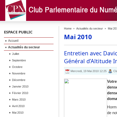
Home
Actualités du secteur
Mai 20
ESPACE PUBLIC
Mai 2010
Accueil
Actualités du secteur
Entretien avec David
Juillet
Général d’Altitude I
Septembre
Octobre
Mercredi, 19 Mai 2010 12:25
Cla
Novembre
Décembre
Votre
Janvier 2010
dens
dense
Février 2010
doma
Mars 2010
Avril 2010
Hormi
de not
Mai 2010