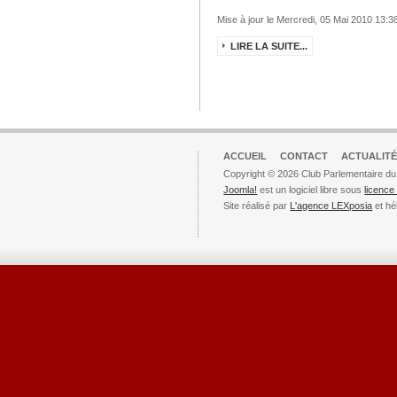
Mise à jour le Mercredi, 05 Mai 2010 13:3
LIRE LA SUITE...
ACCUEIL
CONTACT
ACTUALITÉ
Copyright © 2026 Club Parlementaire du
Joomla!
est un logiciel libre sous
licenc
Site réalisé par
L'agence LEXposia
et hé