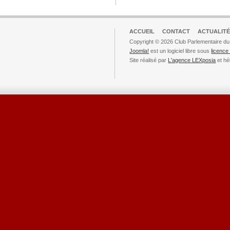
ACCUEIL
CONTACT
ACTUALITÉ
Copyright © 2026 Club Parlementaire du
Joomla!
est un logiciel libre sous
licenc
Site réalisé par
L'agence LEXposia
et hé