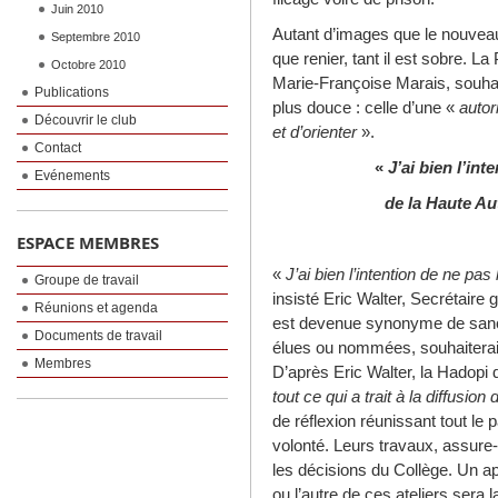
Juin 2010
Autant d’images que le nouveau
Septembre 2010
que renier, tant il est sobre. La
Octobre 2010
Marie-Françoise Marais, souha
Publications
plus douce : celle d’une «
autor
Découvrir le club
et d’orienter
».
Contact
«
J’ai bien l’int
Evénements
de la Haute Au
ESPACE MEMBRES
«
J’ai bien l’intention de ne pas 
Groupe de travail
insisté Eric Walter, Secrétaire 
Réunions et agenda
est devenue synonyme de sanct
Documents de travail
élues ou nommées, souhaiteraie
Membres
D’après Eric Walter, la Hadopi d
tout ce qui a trait à la diffusio
de réflexion réunissant tout le
volonté. Leurs travaux, assure-
les décisions du Collège. Un app
ou l’autre de ces ateliers sera l