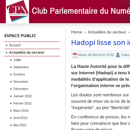
Home
Actualités du secteur
ESPACE PUBLIC
Hadopi lisse son
Accueil
Actualités du secteur
Mardi, 04 Mai 2010 15:59
Claire
Juillet
La Haute Autorité pour la dif
Septembre
sur Internet (Hadopi) a tenu 
Octobre
m
odalités d'application de la 
Novembre
l’organisation interne
se préc
Décembre
Les doutes sont nombreux sur l’e
Janvier 2010
souvent de mise vis-à-vis de la
Février 2010
“inopérante“, au pire “liberticide
Mars 2010
En conférence de presse, les re
Avril 2010
faire pour convaincre que leur
Mai 2010
flicage voire de prison.