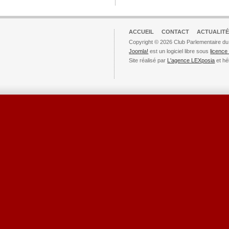
ACCUEIL
CONTACT
ACTUALITÉ
Copyright © 2026 Club Parlementaire du
Joomla!
est un logiciel libre sous
licenc
Site réalisé par
L'agence LEXposia
et hé