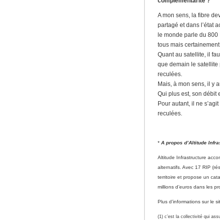
complémentarité ?
A mon sens, la fibre dev
partagé et dans l’état a
le monde parle du 800 
tous mais certainement
Quant au satellite, il f
que demain le satellite
reculées.
Mais, à mon sens, il y a
Qui plus est, son débit e
Pour autant, il ne s’agi
reculées.
*
A propos d’Altitude Infra
Altitude Infrastructure acc
alternatifs. Avec 17 RIP (ré
territoire et propose un cat
millions d’euros dans les pr
Plus d’informations sur le s
(1) c’est la collectivité qui a