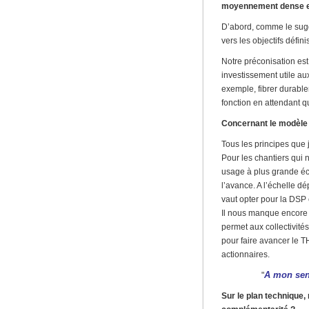
moyennement dense e
D’abord, comme le suggèr
vers les objectifs défi
Notre préconisation est 
investissement utile a
exemple, fibrer durablem
fonction en attendant qu
Concernant le modèle f
Tous les principes que 
Pour les chantiers qui 
usage à plus grande éche
l’avance. A l’échelle d
vaut opter pour la DSP
Il nous manque encore d
permet aux collectivité
pour faire avancer le T
actionnaires.
A mon sens
"
Sur le plan technique