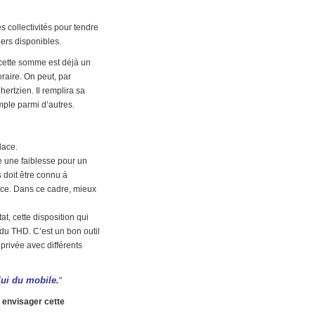
s collectivités pour tendre
iers disponibles.
e cette somme est déjà un
raire. On peut, par
ertzien. Il remplira sa
emple parmi d’autres.
lace.
e une faiblesse pour un
s doit être connu à
ance. Dans ce cadre, mieux
, cette disposition qui
 du THD. C’est un bon outil
privée avec différents
elui du mobile.
"
 envisager cette