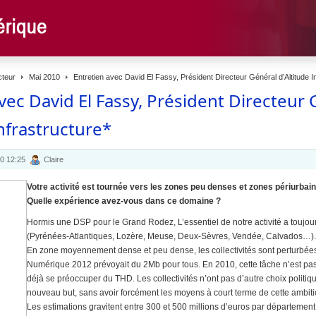
cteur
Mai 2010
Entretien avec David El Fassy, Président Directeur Général d’Altitude I
vec David El Fassy, Président Directeur 
Infrastructure*
10 12:25
Claire
Votre activité est tournée vers les zones peu denses et zones périurb
Quelle expérience avez-vous dans ce domaine ?
Hormis une DSP pour le Grand Rodez, L’essentiel de notre activité a toujour
(Pyrénées-Atlantiques, Lozère, Meuse, Deux-Sèvres, Vendée, Calvados…).
En zone moyennement dense et peu dense, les collectivités sont perturbée
Numérique 2012 prévoyait du 2Mb pour tous. En 2010, cette tâche n’est pas
déjà se préoccuper du THD. Les collectivités n’ont pas d’autre choix politiq
nouveau but, sans avoir forcément les moyens à court terme de cette ambiti
Les estimations gravitent entre 300 et 500 millions d’euros par département. I