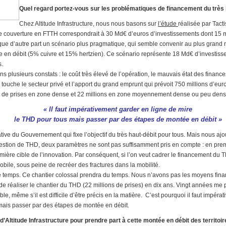
Quel regard portez-vous sur les problématiques de financement du très 
Chez Altitude Infrastructure, nous nous basons sur
l’étude
réalisée par Tacti
 couverture en FTTH correspondrait à 30 Md€ d’euros d’investissements dont 15 m
que d’autre part un scénario plus pragmatique, qui semble convenir au plus gran
en débit (5% cuivre et 15% hertzien). Ce scénario représente 18 Md€ d’investisse
s.
ns plusieurs constats : le coût très élevé de l’opération, le mauvais état des finances
 touche le secteur privé et l’apport du grand emprunt qui prévoit 750 millions d’eu
ons de prises en zone dense et 22 millions en zone moyennement dense ou peu dens
« Il faut impérativement garder en ligne de mire
le THD pour tous mais passer par des étapes de montée en débit »
ative du Gouvernement qui fixe l’objectif du très haut-débit pour tous. Mais nous a
uestion de THD, deux paramètres ne sont pas suffisamment pris en compte : en prem
emière cible de l’innovation. Par conséquent, si l’on veut cadrer le financement du T
obile, sous peine de recréer des fractures dans la mobilité.
le temps. Ce chantier colossal prendra du temps. Nous n’avons pas les moyens fin
e de réaliser le chantier du THD (22 millions de prises) en dix ans. Vingt années me
e, même s’il est difficile d’être précis en la matière. C’est pourquoi il faut impéra
mais passer par des étapes de montée en débit.
 d’Altitude Infrastructure pour prendre part à cette montée en débit des territoi