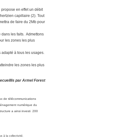
n propose en effet un débit
ertzien capillaire (2). Tout
mettra de faire du 2Mb pour
re dans les faits. Admettons
our les zones les plus
as adapté à tous les usages.
atteindre les zones les plus
ecueillis par Armel Forest
eaux de télécommunications
 l'aménagement numérique du
tructure a ainsi investi 200
s à la collectivité.