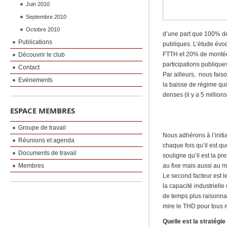
Juin 2010
Septembre 2010
Octobre 2010
d’une part que 100% de
Publications
publiques. L’étude évo
FTTH et 20% de montée 
Découvrir le club
participations publique
Contact
Par ailleurs, nous faiso
Evénements
la baisse de régime qui
denses (il y a 5 milli
ESPACE MEMBRES
Groupe de travail
Nous adhérons à l’initi
Réunions et agenda
chaque fois qu’il est q
Documents de travail
souligne qu’il est la pr
Membres
au fixe mais aussi au m
Le second facteur est 
la capacité industriell
de temps plus raisonnabl
mire le THD pour tous 
Quelle est la stratégie