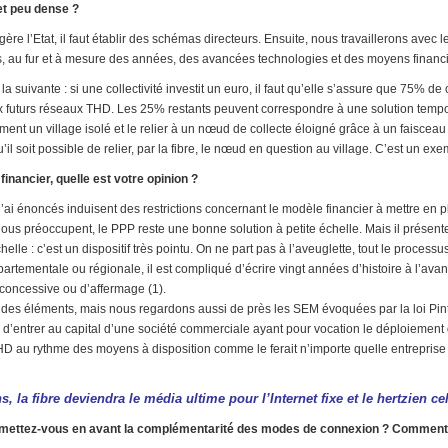
t peu dense ?
e l’Etat, il faut établir des schémas directeurs. Ensuite, nous travaillerons avec le
nis, au fur et à mesure des années, des avancées technologies et des moyens financ
la suivante : si une collectivité investit un euro, il faut qu’elle s’assure que 75% d
ux futurs réseaux THD. Les 25% restants peuvent correspondre à une solution tempo
ent un village isolé et le relier à un nœud de collecte éloigné grâce à un faisceau h
’il soit possible de relier, par la fibre, le nœud en question au village. C’est un ex
inancier, quelle est votre opinion ?
j’ai énoncés induisent des restrictions concernant le modèle financier à mettre en p
nous préoccupent, le PPP reste une bonne solution à petite échelle. Mais il présent
lle : c’est un dispositif très pointu. On ne part pas à l’aveuglette, tout le processu
épartementale ou régionale, il est compliqué d’écrire vingt années d’histoire à l’av
 concessive ou d’affermage (1).
es éléments, mais nous regardons aussi de près les SEM évoquées par la loi Pintat
s d’entrer au capital d’une société commerciale ayant pour vocation le déploiement
HD au rythme des moyens à disposition comme le ferait n’importe quelle entreprise 
, la fibre deviendra le média ultime pour l’Internet fixe et le hertzien c
, mettez-vous en avant la complémentarité des modes de connexion ? Comment