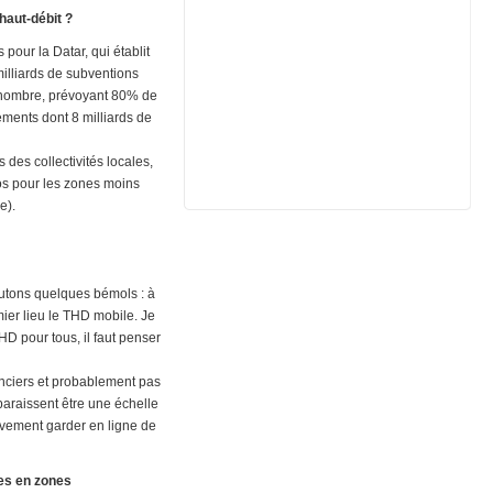
haut-débit ?
s pour la Datar, qui établit
illiards de subventions
d nombre, prévoyant 80% de
ments dont 8 milliards de
 des collectivités locales,
ros pour les zones moins
e).
joutons quelques bémols : à
ier lieu le THD mobile. Je
HD pour tous, il faut penser
anciers et probablement pas
 paraissent être une échelle
tivement garder en ligne de
res en zones