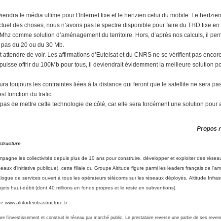
iendra le média ultime pour l’Internet fixe et le hertzien celui du mobile. Le hertzie
ctuel des choses, nous n’avons pas le spectre disponible pour faire du THD fixe en h
Mhz comme solution d’aménagement du territoire. Hors, d’après nos calculs, il per
 pas du 20 ou du 30 Mb.
aut attendre de voir. Les affirmations d’Eutelsat et du CNRS ne se vérifient pas enco
 puisse offrir du 100Mb pour tous, il deviendrait évidemment la meilleure solution p
ura toujours les contraintes liées à la distance qui feront que le satellite ne sera p
st fonction du trafic.
t pas de mettre cette technologie de côté, car elle sera forcément une solution pour 
Propos r
structure
ompagne les collectivités depuis plus de 10 ans pour construire, développer et exploiter des rés
seaux d’initiative publique), cette filiale du Groupe Altitude figure parmi les leaders français de
alogue de services ouvert à tous les opérateurs télécoms sur les réseaux déployés. Altitude Infras
ojets haut-débit (dont 40 millions en fonds propres et le reste en subventions).
ite
www.altitudeinfrastructure.fr
.
ssure l’investissement et construit le réseau par marché public. Le prestataire reverse une partie de ses revenu