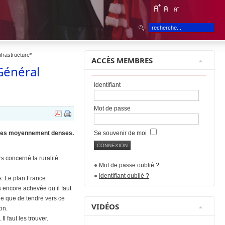
nfrastructure*
ACCÈS MEMBRES
Général
Identifiant
Mot de passe
aines moyennement denses.
Se souvenir de moi
s concerné la ruralité
Mot de passe oublié ?
Identifiant oublié ?
s. Le plan France
 encore achevée qu’il faut
ue que de tendre vers ce
VIDÉOS
on.
l faut les trouver.