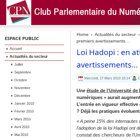
Home
Actualités du secteur
ESPACE PUBLIC
premiers avertissements…
Accueil
Loi Hadopi : en a
Actualités du secteur
avertissements…
Juillet
Septembre
Mercredi, 17 Mars 2010 10:14
C
Octobre
Novembre
Une
étude de l’Université d
Décembre
numériques » aurait augmenté
Janvier 2010
L’entrée en vigueur effective 
? Déjà les pratiques évoluent
Février 2010
Mars 2010
« A peine 15% des internautes q
Avril 2010
l’adoption de la loi Hadopi ont 
constat des chercheurs de l’U
Mai 2010