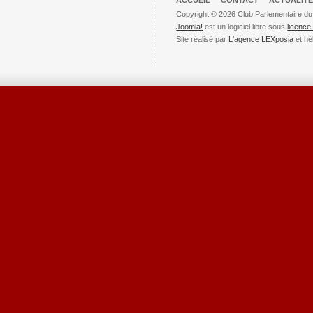
ACCUEIL
CONTACT
ACTUALITÉ
Copyright © 2026 Club Parlementaire du
Joomla!
est un logiciel libre sous
licenc
Site réalisé par
L'agence LEXposia
et hé