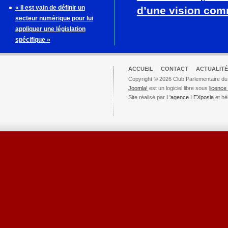
« Il est vain de définir un
d’une vision co
secteur numérique pour lui
appliquer une législation
spécifique »
ACCUEIL
CONTACT
ACTUALITÉ
Copyright © 2026 Club Parlementaire du
Joomla!
est un logiciel libre sous
licenc
Site réalisé par
L'agence LEXposia
et hé