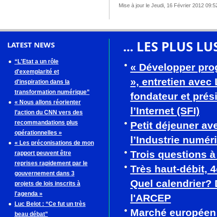
Mise à jour le Jeudi, 16 Février 2012 09:5
... LES PLUS LU
LATEST NEWS
“L'Etat a un rôle
« Développer pro
d'exemplarité et
», entretien avec
d'inspiration dans la
transformation numérique”
fondateur et prés
« Nous allons réorienter
l’Internet (SFI)
l’action du CNN vers des
recommandations plus
Petit déjeuner av
opérationnelles »
l’Industrie numér
« Les préconisations de mon
Trois questions 
rapport peuvent être
reprises rapidement par le
Très haut-débit, 
gouvernement dans 3
Quel calendrier? 
projets de lois inscrits à
l'agenda »
l'ARCEP
Luc Belot : “Ce fut un très
Marché européen
beau débat”