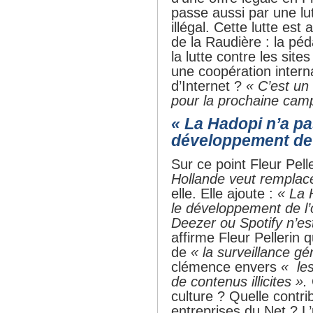
passe aussi par une lu
illégal. Cette lutte est
de la Raudière : la pé
la lutte contre les sit
une coopération inter
d’Internet ?
« C’est un 
pour la prochaine cam
« La Hadopi n’a pa
développement de l
Sur ce point Fleur Pell
Hollande veut remplace
elle. Elle ajoute :
« La H
le développement de l’
Deezer ou Spotify n’est
affirme Fleur Pellerin
de
« la surveillance g
clémence envers
« les
de contenus illicites ».
culture ? Quelle contri
entreprises du Net ? L’