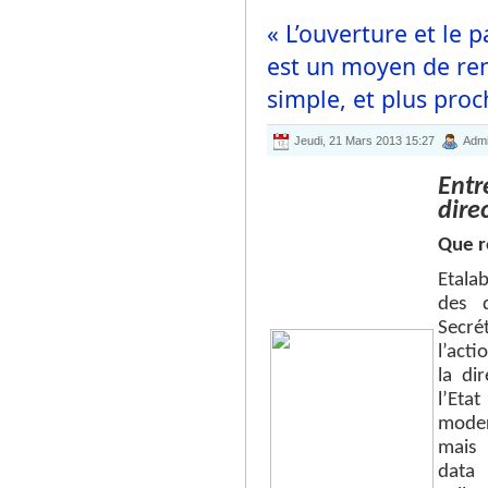
« L’ouverture et le
est un moyen de rend
simple, et plus proc
Jeudi, 21 Mars 2013 15:27
Admi
Entr
dire
Que r
Etalab
des d
Secré
l’acti
la di
l’Eta
moder
mais 
data 