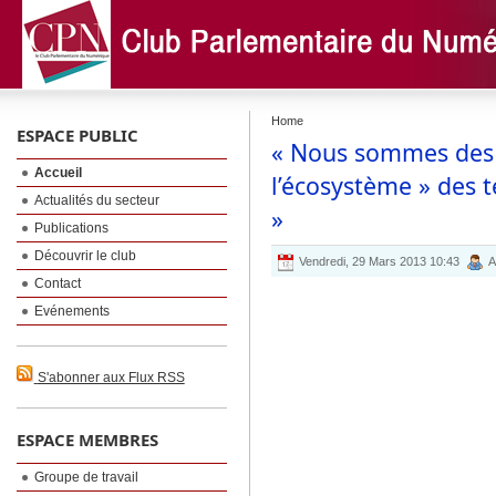
Home
ESPACE PUBLIC
« Nous sommes des 
Accueil
l’écosystème » des 
Actualités du secteur
»
Publications
Découvrir le club
Vendredi, 29 Mars 2013 10:43
A
Contact
Evénements
S'abonner aux Flux RSS
ESPACE MEMBRES
Groupe de travail