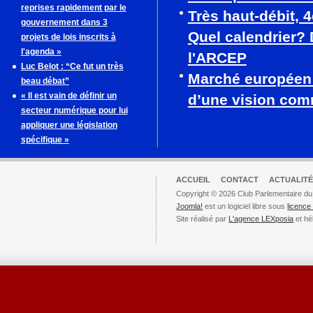
reprises rapidement par le
Très haut-débit, 
gouvernement dans 3
Quel calendrier? 
projets de lois inscrits à
l'agenda »
l'ARCEP
Luc Belot : “Ce fut un très
Marché européen
beau débat”
« Il est vain de définir un
d’une vision co
secteur numérique pour lui
appliquer une législation
spécifique »
ACCUEIL
CONTACT
ACTUALITÉ
Copyright © 2026 Club Parlementaire du
Joomla!
est un logiciel libre sous
licenc
Site réalisé par
L'agence LEXposia
et hé