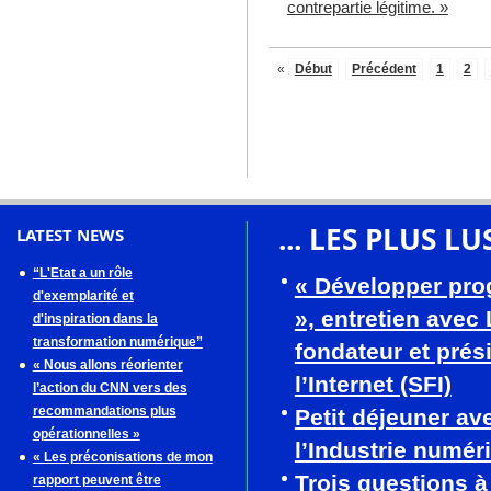
contrepartie légitime. »
«
Début
Précédent
1
2
... LES PLUS LU
LATEST NEWS
“L'Etat a un rôle
« Développer pro
d'exemplarité et
», entretien avec
d'inspiration dans la
transformation numérique”
fondateur et prés
« Nous allons réorienter
l’Internet (SFI)
l’action du CNN vers des
recommandations plus
Petit déjeuner av
opérationnelles »
l’Industrie numér
« Les préconisations de mon
Trois questions 
rapport peuvent être