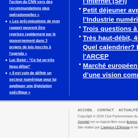
l’Internet (SFI)
l’action du CNN vers des
recommandations plus
Petit déjeuner av
opérationnelles »
l’Industrie numér
« Les préconisations de mon
Trois questions 
rapport peuvent être
reprises rapidement par le
Très haut-débit, 
gouvernement dans 3
Quel calendrier? 
projets de lois inscrits à
l'agenda »
l'ARCEP
Luc Belot : “Ce fut un très
Marché européen
beau débat”
« Il est vain de définir un
d’une vision co
secteur numérique pour lui
appliquer une législation
spécifique »
ACCUEIL
CONTACT
ACTUALITÉ
Copyright © 2026 Club Parlementaire du
Joomla!
est un logiciel libre sous
licenc
Site réalisé par
L'agence LEXposia
et hé