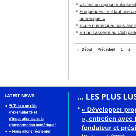
« C’est un rapport volontaris
Fréquences : « Il faut une c
numérique. »
Ecole numérique: nous assi
Bruno Lasserre au Club par
«
Début
Précédent
1
2
... LES PLUS LU
LATEST NEWS
“L'Etat a un rôle
« Développer pro
d'exemplarité et
», entretien avec
d'inspiration dans la
transformation numérique”
fondateur et prés
« Nous allons réorienter