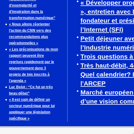
« Développer pro
d'exemplarité et
», entretien avec
d'inspiration dans la
transformation numérique”
fondateur et prés
« Nous allons réorienter
l’Internet (SFI)
l’action du CNN vers des
recommandations plus
Petit déjeuner av
opérationnelles »
l’Industrie numér
« Les préconisations de mon
Trois questions 
rapport peuvent être
reprises rapidement par le
Très haut-débit, 
gouvernement dans 3
Quel calendrier? 
projets de lois inscrits à
l'agenda »
l'ARCEP
Luc Belot : “Ce fut un très
Marché européen
beau débat”
« Il est vain de définir un
d’une vision co
secteur numérique pour lui
appliquer une législation
spécifique »