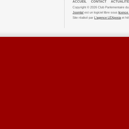
ACCUEIL
CONTACT
ACTUALITÉ
Copyright © 2026 Club Parlementaire du
Joomla!
est un logiciel libre sous
licenc
Site réalisé par
L'agence LEXposia
et hé