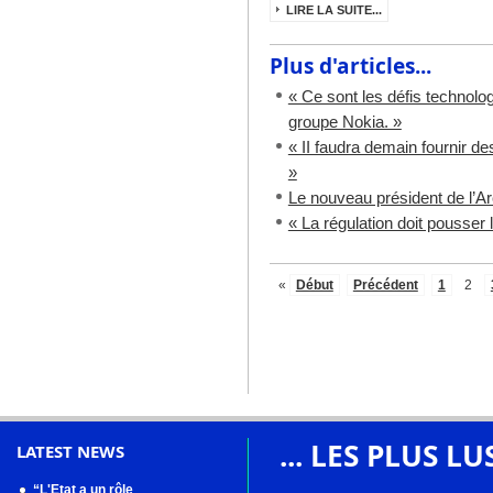
LIRE LA SUITE...
Plus d'articles...
« Ce sont les défis technolo
groupe Nokia. »
« II faudra demain fournir d
»
Le nouveau président de l’A
« La régulation doit pousser l
«
Début
Précédent
1
2
... LES PLUS LU
LATEST NEWS
“L'Etat a un rôle