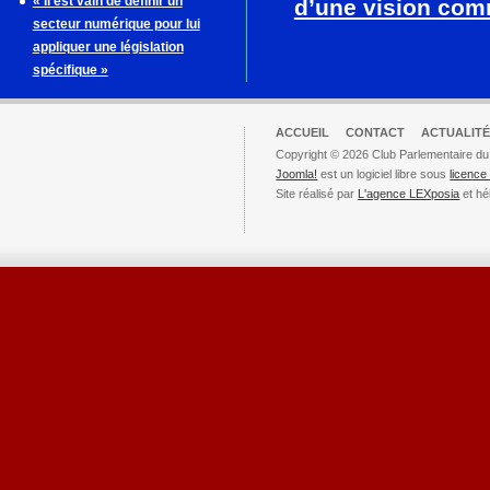
« Il est vain de définir un
d’une vision co
secteur numérique pour lui
appliquer une législation
spécifique »
ACCUEIL
CONTACT
ACTUALITÉ
Copyright © 2026 Club Parlementaire du
Joomla!
est un logiciel libre sous
licenc
Site réalisé par
L'agence LEXposia
et hé