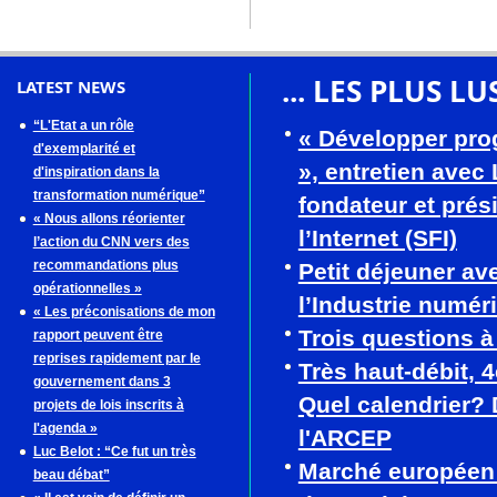
... LES PLUS LU
LATEST NEWS
“L'Etat a un rôle
« Développer pro
d'exemplarité et
», entretien avec
d'inspiration dans la
transformation numérique”
fondateur et prés
« Nous allons réorienter
l’Internet (SFI)
l’action du CNN vers des
recommandations plus
Petit déjeuner av
opérationnelles »
l’Industrie numér
« Les préconisations de mon
Trois questions 
rapport peuvent être
reprises rapidement par le
Très haut-débit, 
gouvernement dans 3
Quel calendrier? 
projets de lois inscrits à
l'agenda »
l'ARCEP
Luc Belot : “Ce fut un très
Marché européen
beau débat”