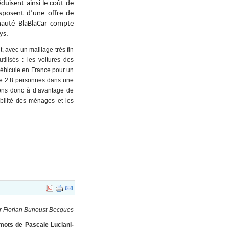
duisent ainsi le coût de
isposent d’une offre de
unauté BlaBlaCar compte
ys.
 avec un maillage très fin
tilisés
: les voitures des
 véhicule en France pour un
 de 2.8 personnes dans une
ons donc à d’avantage de
bilité des ménages et les
r Florian Bunoust-Becques
 mots de Pascale Luciani-