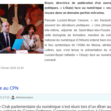
Boyer, directrice de publication d’un ouv
politiques. « L’élu(e) face au numérique » v
reçues dans un domaine parfois méconnu.
Pascale Luciani-Boyer l’assure,
« les fractur
souvent les décideurs politiques. »
Une phrase 
elle-même, adjointe de Saint-Maur-des-Fossés 
cette biologiste de formation, membre du col
national du numérique (CNNum) entend bien inve
le lieu symbolique de l’Hôtel de Massa, abrita
Lettres, que s’est tenue la présentation du 
Luciani-Boyer intitulée
« l’élu(e) face au numér
Levrault.
3 Février 2015 16:33
te au CPN
015 17:12
Administrateur
e Club parlementaire du numérique s’est réuni lors d’un dîner au