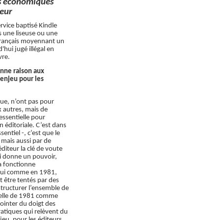
es économiques
teur
vice baptisé Kindle
is une liseuse ou une
 français moyennant un
'hui jugé illégal en
vre.
onne raison aux
’enjeu pour les
ique, n’ont pas pour
x autres, mais de
 essentielle pour
n éditoriale. C’est dans
sentiel -, c’est que le
 mais aussi par de
diteur la clé de voute
lui donne un pouvoir,
la fonctionne
d’hui comme en 1981,
t être tentés par des
tructurer l’ensemble de
n, celle de 1981 comme
ointer du doigt des
atiques qui relèvent du
eu, pour les éditeurs,