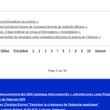
s d’innovations de rupture. »
net vont devoir trouver de nouveaux formats de publicité efficace. »
 : Il faut protéger un noyau d’informations « propriétaires ».
à l’asymétrie de régulation entre opérateurs télécoms et acteurs de l’Internet. »
Début
Précédent
1
2
3
4
5
6
7
8
9
10
Suivant
Page 5 sur 30
gressivement des DNS nationaux interconnectés », entretien avec Louis Pouzin
 de l’Internet (SFI)
vec Christian Estrosi "Favoriser la croissance de l’Industrie numérique"
à Ludovic Robert, P-DG ICTL-Liaisons Optiques*