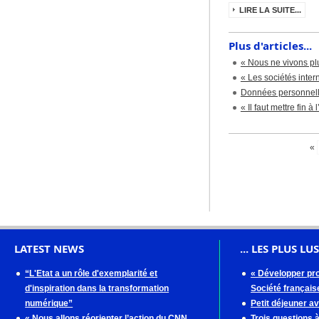
LIRE LA SUITE...
Plus d'articles...
« Nous ne vivons plu
« Les sociétés inter
Données personnelles
« Il faut mettre fin 
«
LATEST NEWS
... LES PLUS LUS
“L'Etat a un rôle d'exemplarité et
« Développer pro
d'inspiration dans la transformation
Société française
numérique”
Petit déjeuner a
« Nous allons réorienter l’action du CNN
Trois questions 