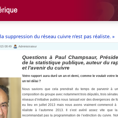
 la suppression du réseau cuivre n’est pas réaliste. »
015 08:49
Administrateur
Questions à Paul Champsaur, Présiden
de la statistique publique, auteur du rap
et l’avenir du cuivre
Votre rapport aura duré un an et demi, comme le voulait votre l
un tel délai ?
Nous savions que cela prendrait du temps de parvenir à u
composition du groupe avec notamment trois députés, trois sénateu
réseaux d’initiative publics nous laissait voir des divergences de 
eu lieu en juillet 2013 mais nous avons vraiment commencé à tr
réaliste à l’automne 2013. Il s’est avéré assez vite que l
recommandait pas la programmation de l’extinction du cuivre. No