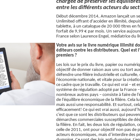
chargée de préserver les équilibr
entre les différents acteurs du sec
Début décembre 2014, Amazon lançait un ser
Unlimited offrant d'accéder en illimité, depu
tablette, à un catalogue de 20 000 titres en
forfait de 9,99 € par mois. Un service aujourd
France selon Laurence Engel, médiatrice du li
Votre avis sur le livre numérique illimité d
éditeurs contre les distributeurs. Quel est l
premiers ?
Les lois sur le prix du livre, papier ou numér
objectif de donner raison aux uns ou tort au
défendre une filière industrielle et culturelle,
l’économie nationale, et vitale pour la créatio
ce cadre que je travaille. Ce qui est vrai – et es
système de régulation adopté par la France –
nombreux autres pays – consiste à faire de l’é
de l’équilibre économique de la filière. Cela 
mais aussi une responsabilité. Et surtout, ce
efficacement! Ce qui est vrai aussi, aujour
c’est que ce sont les distributeurs qui peuven
démarches commerciales susceptibles de dés
la filière. En fait, les deux lois de régulatio
celle de 2011, ont pour objectif non pas de p
acteurs économiques, mais d’interdire des pr
dumping. Ce sont des lois anti-dumping. L’enj