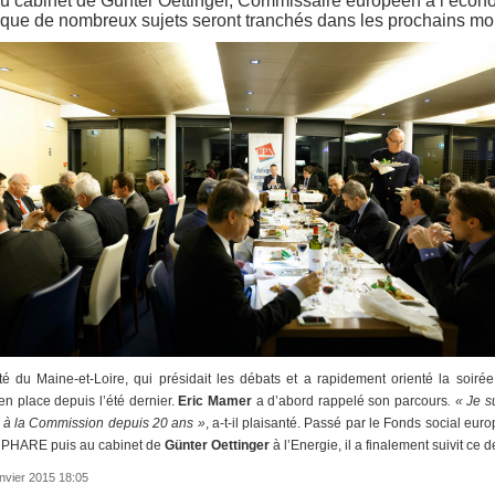
 du cabinet de Günter Oettinger, Commissaire européen à l’écono
que de nombreux sujets seront tranchés dans les prochains mo
té du Maine-et-Loire, qui présidait les débats et a rapidement orienté la soirée
n place depuis l’été dernier.
Eric Mamer
a d’abord rappelé son parcours
. « Je 
le à la Commission depuis 20 ans »
, a-t-il plaisanté. Passé par le Fonds social eu
 PHARE puis au cabinet de
Günter Oettinger
à l’Energie, il a finalement suivit ce
anvier 2015 18:05