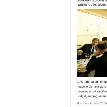
directeur adjoint
numériques alors 
C’est
Luc Belot
, dépu
nouvelle Commission, e
transversal qui travail
Budget, au programme
Mise à jour le Lundi, 26 J