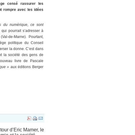
rage censé rassurer les
eut rompre avec les idées
és du numérique, ce sont
qui pourrait s’adresser à
(Val-de-Marne). Pourtant,
lège politique du Conseil
rser la donne. C’est dans
nt la société des gens de
nouveau livre de Pascale
ique »
aux éditions Berger
tour d’Eric Mamer, le