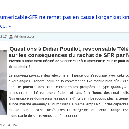
Numericable-SFR ne remet pas en cause l'organisatio
ce. »
 13:17
Administrateur
Questions à Didier Pouillot, responsable Tél
sur les conséquences du rachat de SFR par 
Vivendi a finalement décidé de vendre SFR à Numericable. Sur le plan ind
de ce choix ?
Le nouveau paysage des télécoms en France qui s'esquisse avec cette op
divers angles. D'abord, celui de la convergence fixe-mobile bien sûr. Celle-
dans le potentiel des offres commerciales groupées de type
quadruple
croissante des infrastructures filaires et sans fil à l'heure des small cel
Numericable se donne ainsi les moyens d'intervenir beaucoup plus largement qu
sur ce marché
quadplay
et fournit dans le même temps à SFR des capacités
mobile, mais aussi ses accès fixes. En marge de cet accord, Orange devrait
d'une partie de ses revenus de dégroupage.
ril 2014 07:40