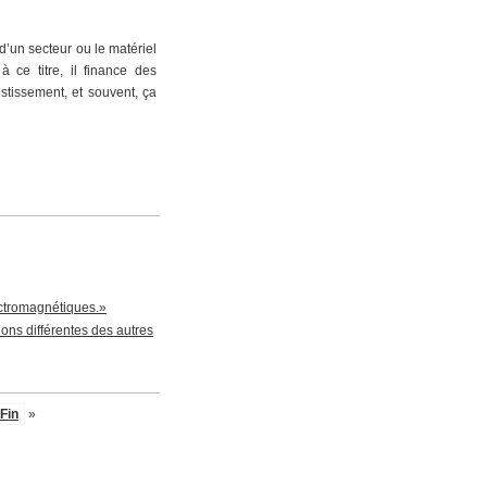
’un secteur ou le matériel
 ce titre, il finance des
estissement, et souvent, ça
ectromagnétiques.»
ions différentes des autres
Fin
»