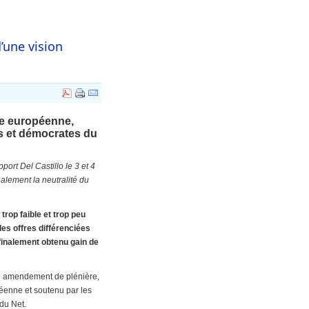
une vision
ée européenne,
es et démocrates du
ort Del Castillo le 3 et 4
alement la neutralité du
rop faible et trop peu
des offres différenciées
 finalement obtenu gain de
n amendement de plénière,
éenne et soutenu par les
 du Net.