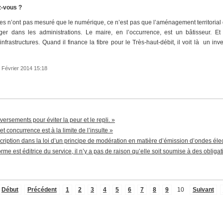
z-vous ?
s n’ont pas mesuré que le numérique, ce n’est pas que l’aménagement territorial d
er dans les administrations. Le maire, en l’occurrence, est un bâtisseur. Et à
frastructures. Quand il finance la fibre pour le Très-haut-débit, il voit là un inv
8 Février 2014 15:18
versements pour éviter la peur et le repli. »
t concurrence est à la limite de l’insulte »
scription dans la loi d’un principe de modération en matière d’émission d’ondes él
rme est éditrice du service, il n’y a pas de raison qu’elle soit soumise à des obligat
Début
Précédent
1
2
3
4
5
6
7
8
9
10
Suivant