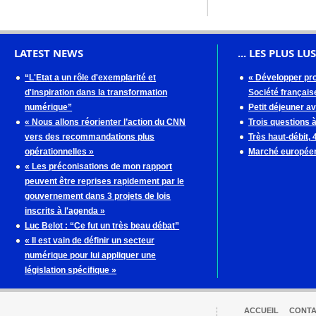
LATEST NEWS
... LES PLUS LUS
“L'Etat a un rôle d'exemplarité et
« Développer pro
d'inspiration dans la transformation
Société française
numérique”
Petit déjeuner a
« Nous allons réorienter l’action du CNN
Trois questions 
vers des recommandations plus
Très haut-débit,
opérationnelles »
Marché européen
« Les préconisations de mon rapport
peuvent être reprises rapidement par le
gouvernement dans 3 projets de lois
inscrits à l'agenda »
Luc Belot : “Ce fut un très beau débat”
« Il est vain de définir un secteur
numérique pour lui appliquer une
législation spécifique »
ACCUEIL
CONT