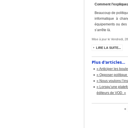
Comment l’explique
Beaucoup de politique
informatique à chang
équipements ou des in
s’arrête là.
Mise à jour le Vendredi, 2
LIRE LA SUITE...
Plus d'articles...
« Anticiper les boule
« Opposer politique e
« Nous voulons l’in
« Lorsqu’une platefo
éditeurs de VOD. »
«