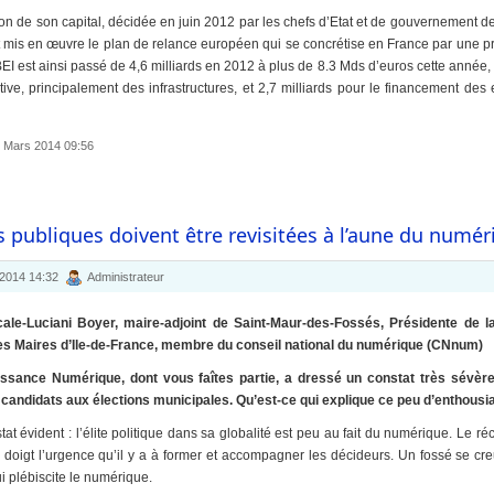
on de son capital, décidée en juin 2012 par les chefs d’Etat et de gouvernement de l’
nt mis en œuvre le plan de relance européen qui se concrétise en France par une 
BEI est ainsi passé de 4,6 milliards en 2012 à plus de 8.3 Mds d’euros cette année, 
ective, principalement des infrastructures, et 2,7 milliards pour le financement des
21 Mars 2014 09:56
s publiques doivent être revisitées à l’aune du numér
 2014 14:32
Administrateur
cale-Luciani Boyer, maire-adjoint de Saint-Maur-des-Fossés, Présidente de
des Maires d’Ile-de-France, membre du conseil national du numérique (CNnum)
ssance Numérique, dont vous faîtes partie, a dressé un constat très sévèr
andidats aux élections municipales. Qu’est-ce qui explique ce peu d’enthousia
stat évident : l’élite politique dans sa globalité est peu au fait du numérique. Le 
du doigt l’urgence qu’il y a à former et accompagner les décideurs. Un fossé se creu
ui plébiscite le numérique.