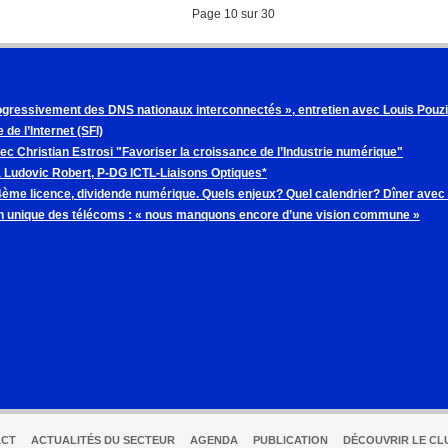
Page 10 sur 30
gressivement des DNS nationaux interconnectés », entretien avec Louis Pouzin
 de l’Internet (SFI)
vec Christian Estrosi "Favoriser la croissance de l’Industrie numérique"
à Ludovic Robert, P-DG ICTL-Liaisons Optiques*
 4ème licence, dividende numérique. Quels enjeux? Quel calendrier? Dîner avec
 unique des télécoms : « nous manquons encore d’une vision commune »
ACT
ACTUALITÉS DU SECTEUR
AGENDA
PUBLICATION
DÉCOUVRIR LE CL